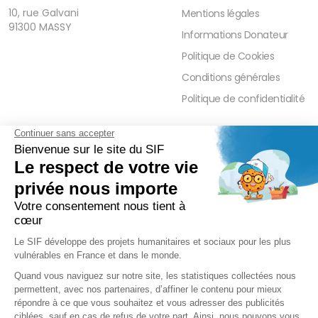
10, rue Galvani
Mentions légales
91300 MASSY
Informations Donateur
Politique de Cookies
Conditions générales
Politique de confidentialité
FAQ
PRESSE ET PARTENAIRE
Réduction Fiscale
Contact Presse
Ramadan 2026
Communiqués de Presse
Zakât Al Maal
Actualités Presse
Intérêts Bancaires
Sponsoring et Mécénat
Parrainage Individuel
Waqf
Réseaux sociaux