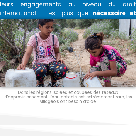
leurs engagements au niveau du droit
international. Il est plus que
nécessaire e
urgent
de
réguler
pour
protéger le
ressources en eau
.
Dans les régions isolées et coupées des réseaux
d’approvisionnement, l’eau potable est extrêmement rare, les
villageois ont besoin d’aide