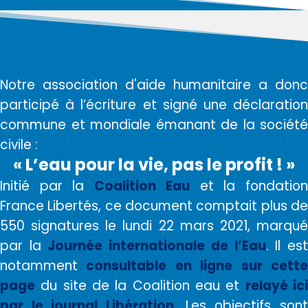
Notre association d'aide humanitaire a donc
participé à l’écriture et signé une déclaration
commune et mondiale émanant de la société
civile :
« L’eau pour la vie, pas le profit ! »
Initié par la
Coalition Eau
et la fondatio
France Libertés, ce document comptait plus de
550 signatures le lundi 22 mars 2021, marqué
par la
Journée internationale de l’Eau
. Il es
notamment
consultable en ligne sur cette
page
du site de la Coalition eau et
relayé ic
par le journal Libération
. Les objectifs sont