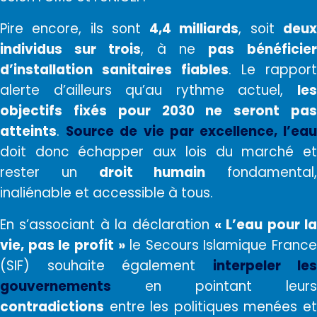
Pire encore, ils sont
4,4 milliards
, soit
deu
individus sur trois
, à ne
pas
bénéficie
d’installation sanitaires fiables
. Le rapport
alerte d’ailleurs qu’au rythme actuel,
les
objectifs fixés pour 2030 ne seront pas
atteints
.
Source de vie par excellence, l’ea
doit donc échapper aux lois du marché et
rester un
droit humain
fondamental,
inaliénable et accessible à tous.
En s’associant à la déclaration
« L’eau pour la
vie, pas le profit »
le Secours Islamique France
(SIF) souhaite également
interpeler les
gouvernements
en pointant leurs
contradictions
entre les politiques menées et