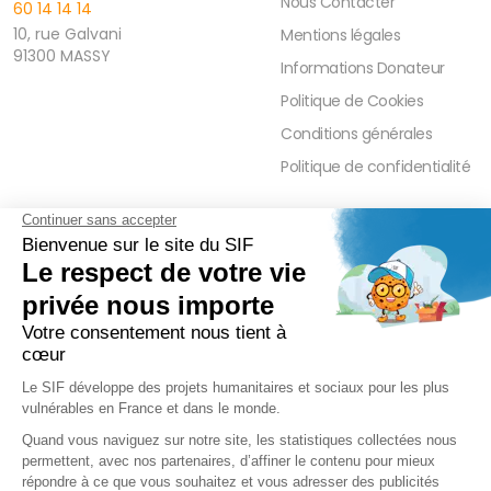
Nous Contacter
60 14 14 14
10, rue Galvani
Mentions légales
91300 MASSY
Informations Donateur
Politique de Cookies
Conditions générales
Politique de confidentialité
FAQ
PRESSE ET PARTENAIRE
Réduction Fiscale
Contact Presse
Ramadan 2026
Communiqués de Presse
Zakât Al Maal
Actualités Presse
Intérêts Bancaires
Sponsoring et Mécénat
Parrainage Individuel
Waqf
Réseaux sociaux