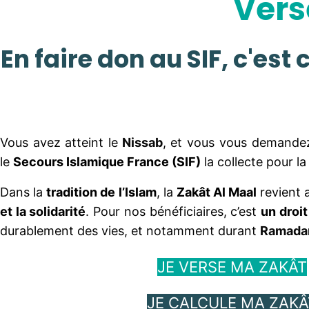
Vers
J'agis face à la crise Palestinienne
J'offre mes intérêts bancaires
En faire don au SIF, c'es
Je soutiens les actions sociales du
SIF en France
J'apporte une aide alimentaire
Je soutiens les projets pour les
Vous avez atteint le
Nissab
, et vous vous demandez
orphelins
le
Secours Islamique France (SIF)
la collecte pour la
Je soutiens le SIF et ses actions
Dans la
tradition de l’Islam
, la
Zakât Al Maal
revient
Je soutiens les actions d'urgence
et la solidarité
. Pour nos bénéficiaires, c’est
un droit
Je participe au Forage de Puits
durablement des vies, et notamment durant
Ramada
JE VERSE MA ZAKÂT
JE CALCULE MA ZAKÂ