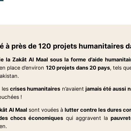
ué à près de 120 projets humanitaires 
e la Zakât Al Maal sous la forme d’aide humanita
 en place d’environ
12
0 projets dans 20 pays
, tels qu
akistan.
 les
crises humanitaires
n’avaient
jamais été aussi
ouchées !
kât Al Maal
sont vouées à
lutter contre les dures c
e des chocs économiques
qui aggravent la
pauvre
men.