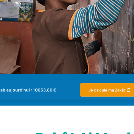
sab aujourd'hui : 10053.80 €
Je calcule ma Zakât