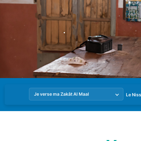
Je verse ma Zakât Al Maal
Le Nis
Je verse ma Zakât Al Maal
Je verse ma Zakât Al Maal Palestine
Je verse ma Zakât Al Maal France