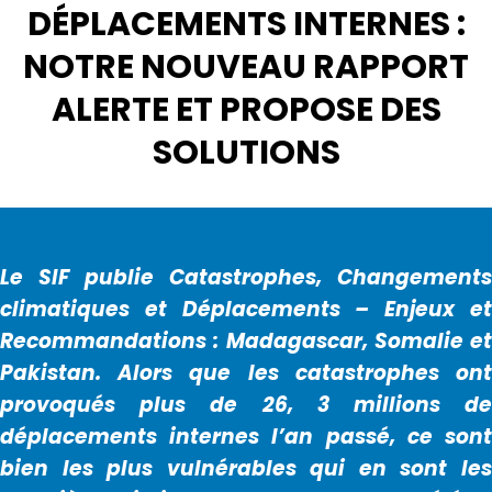
DÉPLACEMENTS INTERNES :
NOTRE NOUVEAU RAPPORT
ALERTE ET PROPOSE DES
SOLUTIONS
Le SIF publie Catastrophes, Changements
climatiques et Déplacements – Enjeux et
Recommandations : Madagascar, Somalie et
Pakistan. Alors que les catastrophes ont
provoqués plus de 26, 3 millions de
déplacements internes l’an passé, ce sont
bien les plus vulnérables qui en sont les