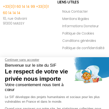
LIENS UTILES
+33(0)1 60 14 14 99
+33(0)1
Nous Contacter
60 14 14 14
10, rue Galvani
Mentions légales
91300 MASSY
Informations Donateur
Politique de Cookies
Conditions générales
Politique de confidentialité
FAQ
PRESSE ET PARTENAIRE
Réduction Fiscale
Contact Presse
Ramadan 2026
Communiqués de Presse
Zakât Al Maal
Actualités Presse
Intérêts Bancaires
Sponsoring et Mécénat
Parrainage Individuel
Waqf