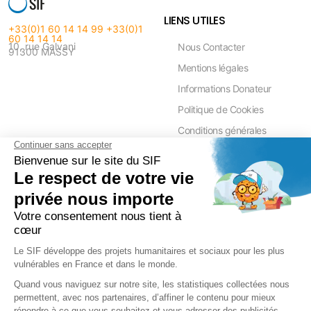
LIENS UTILES
+33(0)1 60 14 14 99
+33(0)1
60 14 14 14
10, rue Galvani
Nous Contacter
91300 MASSY
Mentions légales
Informations Donateur
Politique de Cookies
Conditions générales
Politique de confidentialité
PRESSE ET PARTENAIRE
FAQ
Réduction Fiscale
Contact Presse
Ramadan 2026
Communiqués de Presse
Zakât Al Maal
Actualités Presse
Intérêts Bancaires
Sponsoring et Mécénat
Parrainage Individuel
Waqf