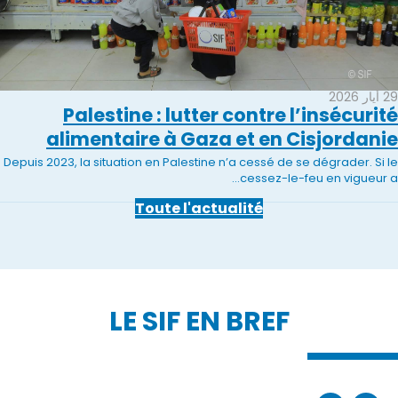
29 أيار 2026
Palestine : lutter contre l’insécurité
alimentaire à Gaza et en Cisjordanie
Depuis 2023, la situation en Palestine n’a cessé de se dégrader. Si le
cessez-le-feu en vigueur a...
Toute l'actualité
LE SIF EN BREF