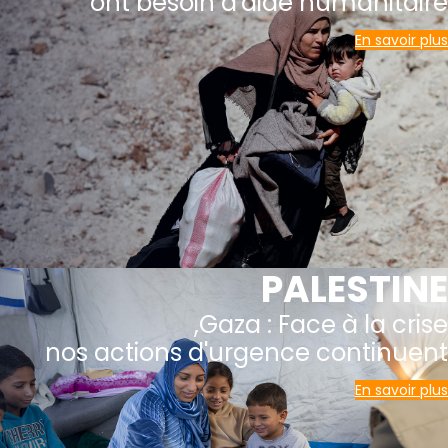
ont besoin d'aide humanitaire
En savoir plus
PALESTINE
Gaza : Face à la crise,
nos actions d'urgence continuent
En savoir plus