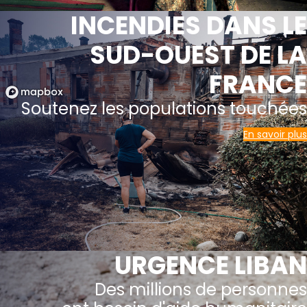
INCENDIES DANS LE
SUD-OUEST DE LA
FRANCE
Soutenez les populations touchées
En savoir plus
URGENCE LIBAN
Des millions de personnes