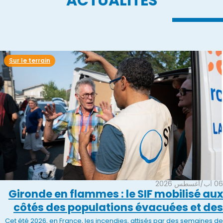
ACTUALITÉS
Sur le terrain
06 آب/أغسطس 2026
Gironde en flammes : le SIF mobilisé aux
côtés des populations évacuées et des
équipes de secours
Cet été 2026, en France, les incendies, attisés par des semaines de