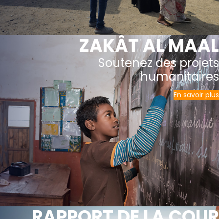
ZAKÂT AL MAAL
Soutenez des projets
humanitaires
En savoir plus
RAPPORT DE LA COUR