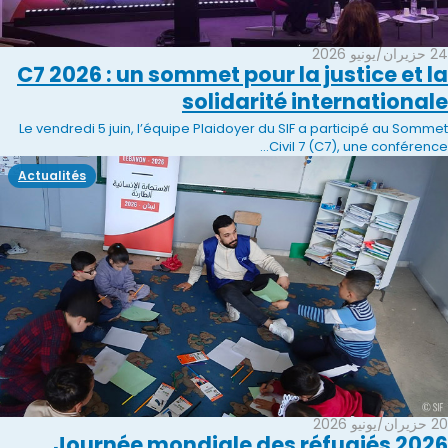
24 حزيران/يونيو 2026
C7 2026 : un sommet pour la justice et la
solidarité internationale
Le vendredi 5 juin, l’équipe Plaidoyer du SIF a participé au Sommet
Civil 7 (C7), une conférence...
Actualités
20 حزيران/يونيو 2026
Journée mondiale des réfugiés 2026