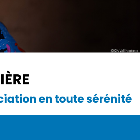
IÈRE
iation en toute sérénité