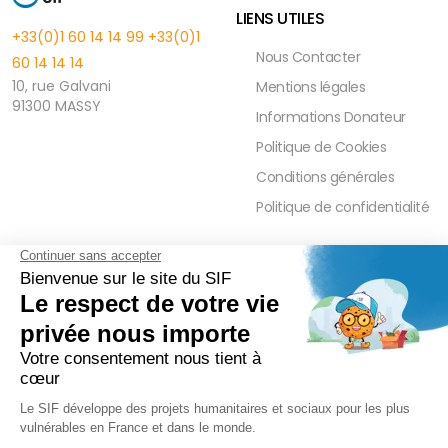
LIENS UTILES
+33(0)1 60 14 14 99
+33(0)1
Nous Contacter
60 14 14 14
10, rue Galvani
Mentions légales
91300 MASSY
Informations Donateur
Politique de Cookies
Conditions générales
Politique de confidentialité
FAQ
PRESSE ET PARTENAIRE
Réduction Fiscale
Contact Presse
Ramadan 2026
Communiqués de Presse
Zakât Al Maal
Actualités Presse
Intérêts Bancaires
Sponsoring et Mécénat
Parrainage Individuel