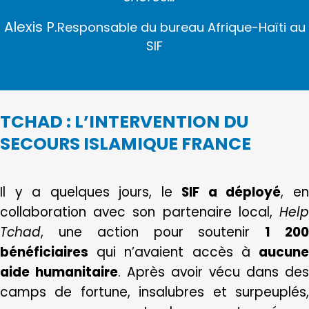
Alexis P.
Responsable du bureau Afrique-Haïti au
SIF
TCHAD : L’INTERVENTION DU
SECOURS ISLAMIQUE FRANCE
Il y a quelques jours, le
SIF a déployé
, e
collaboration avec son partenaire local,
Help
Tchad
, une action pour soutenir
1 20
bénéficiaires
qui n’avaient accès à
aucune
aide humanitaire
. Après avoir vécu dans des
camps de fortune, insalubres et surpeuplés,