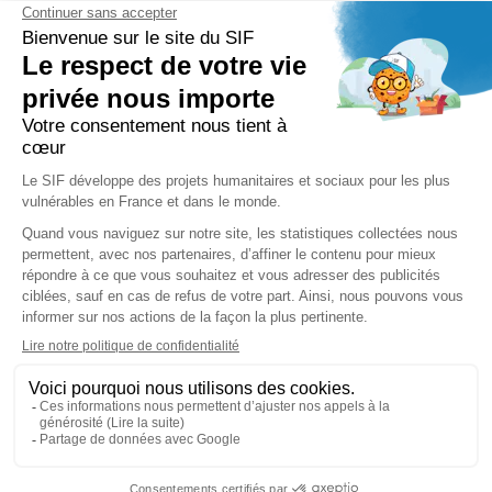
FAQ
PRESSE ET PARTENAIRE
Réduction Fiscale
Contact Presse
Ramadan 2026
Communiqués de Presse
Zakât Al Maal
Actualités Presse
Intérêts Bancaires
Sponsoring et Mécénat
Parrainage Individuel
Waqf
Réseaux sociaux
Copyright © Secours Islamique France - SIF