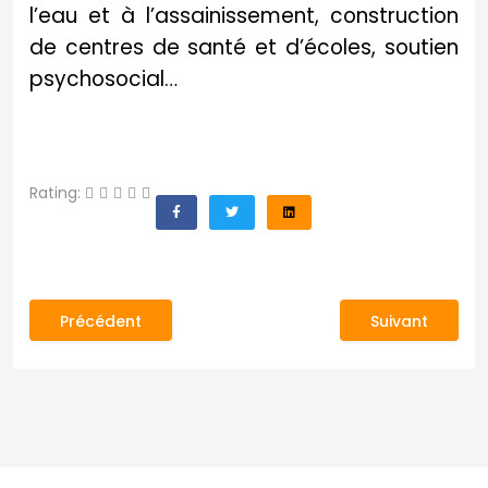
l’eau et à l’assainissement, construction
de centres de santé et d’écoles, soutien
psychosocial…
Rating:
Article précédent : Aïd Al Adha au Yémen
Article suivant
Précédent
Suivant