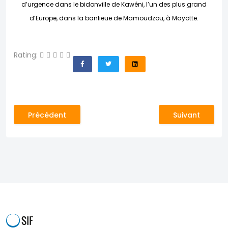
d’urgence dans le bidonville de Kawéni, l’un des plus grand
d’Europe, dans la banlieue de Mamoudzou, à Mayotte.
Rating:
Article précédent : Enfants dans les conflits armés
Article suivant
Précédent
Suivant