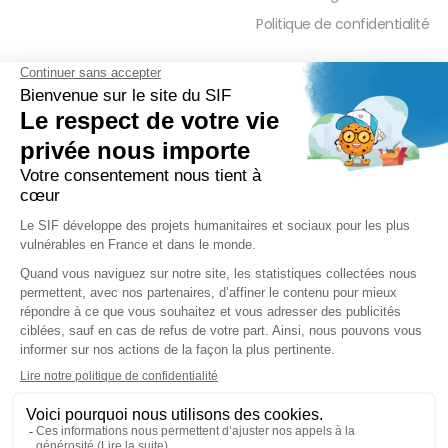
Politique de confidentialité
FAQ
PRESSE ET PARTENAIRE
Réduction Fiscale
Contact Presse
Ramadan 2026
Communiqués de Presse
Zakât Al Maal
Actualités Presse
Intérêts Bancaires
Sponsoring et Mécénat
Parrainage Individuel
Waqf
Réseaux sociaux