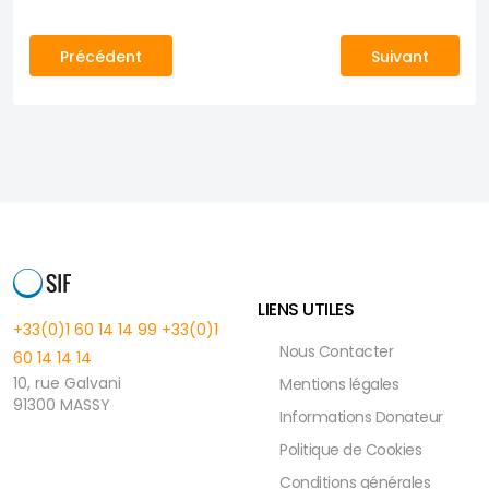
Article précédent : Rapport de Plaidoyer
Article suivant
Précédent
Suivant
LIENS UTILES
+33(0)1 60 14 14 99
+33(0)1
Nous Contacter
60 14 14 14
10, rue Galvani
Mentions légales
91300 MASSY
Informations Donateur
Politique de Cookies
Conditions générales