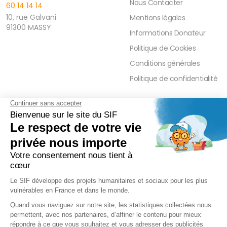
Nous Contacter
60 14 14 14
10, rue Galvani
Mentions légales
91300 MASSY
Informations Donateur
Politique de Cookies
Conditions générales
Politique de confidentialité
FAQ
PRESSE ET PARTENAIRE
Réduction Fiscale
Contact Presse
Ramadan 2026
Communiqués de Presse
Zakât Al Maal
Actualités Presse
Intérêts Bancaires
Sponsoring et Mécénat
Parrainage Individuel
Waqf