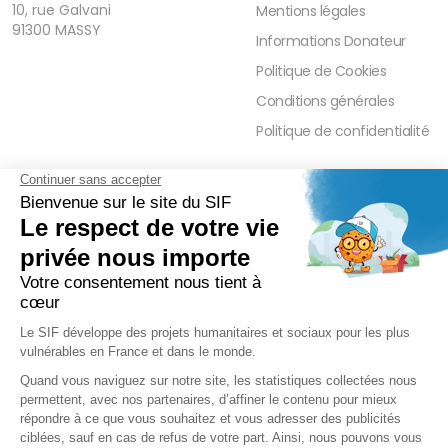
10, rue Galvani
Mentions légales
91300 MASSY
Informations Donateur
Politique de Cookies
Conditions générales
Politique de confidentialité
FAQ
PRESSE ET PARTENAIRE
Réduction Fiscale
Contact Presse
Ramadan 2026
Communiqués de Presse
Zakât Al Maal
Actualités Presse
Intérêts Bancaires
Sponsoring et Mécénat
Parrainage Individuel
Waqf
Réseaux sociaux