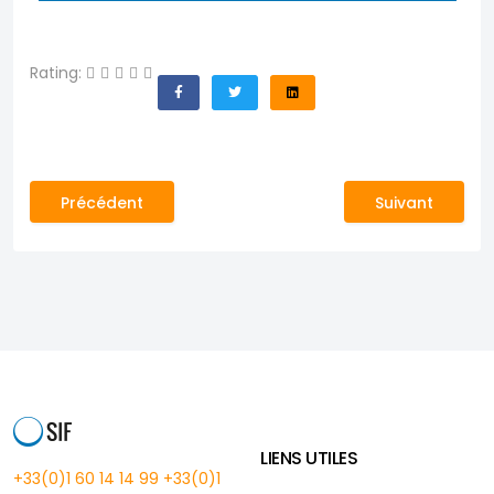
Rating:
Article précédent : Accès à l'eau en Afrique : Des puit
Article suivant
Précédent
Suivant
LIENS UTILES
+33(0)1 60 14 14 99
+33(0)1