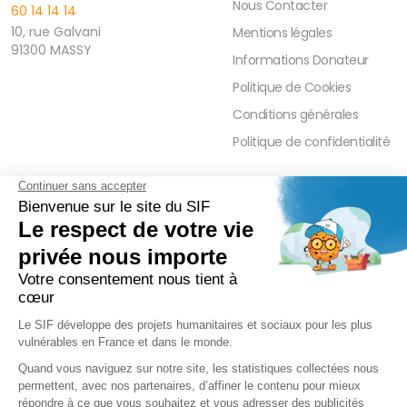
Nous Contacter
60 14 14 14
10, rue Galvani
Mentions légales
91300 MASSY
Informations Donateur
Politique de Cookies
Conditions générales
Politique de confidentialité
FAQ
PRESSE ET PARTENAIRE
Réduction Fiscale
Contact Presse
Ramadan 2026
Communiqués de Presse
Zakât Al Maal
Actualités Presse
Intérêts Bancaires
Sponsoring et Mécénat
Parrainage Individuel
Waqf