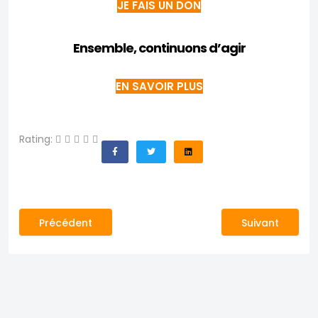
JE FAIS UN DON
Ensemble, continuons d’agir
EN SAVOIR PLUS
Rating:
Article précédent : Aide humanitaire et développeme
Article suivant
Précédent
Suivant