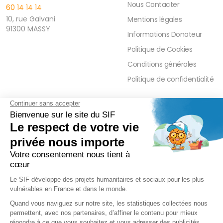
Nous Contacter
60 14 14 14
10, rue Galvani
Mentions légales
91300 MASSY
Informations Donateur
Politique de Cookies
Conditions générales
Politique de confidentialité
FAQ
PRESSE ET PARTENAIRE
Réduction Fiscale
Contact Presse
Ramadan 2026
Communiqués de Presse
Zakât Al Maal
Actualités Presse
Intérêts Bancaires
Sponsoring et Mécénat
Parrainage Individuel
Waqf