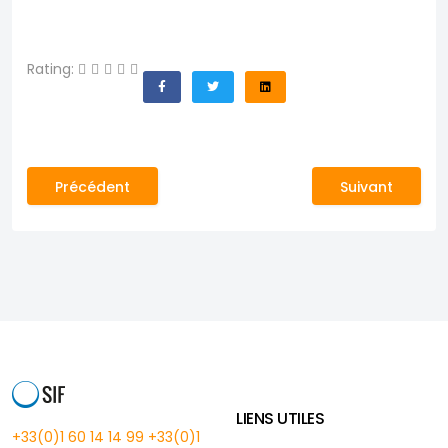
Rating:
Article précédent : Somalie : Des distributions d'urgen
Article suivant
Précédent
Suivant
LIENS UTILES
+33(0)1 60 14 14 99
+33(0)1