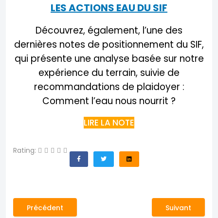
LES ACTIONS EAU DU SIF
Découvrez, également, l’une des
dernières notes de positionnement du SIF,
qui présente une analyse basée sur notre
expérience du terrain, suivie de
recommandations de plaidoyer :
Comment l’eau nous nourrit ?
LIRE LA NOTE
Rating:
Article précédent : Le SIF renforce ses engagements
Article suivant
Précédent
Suivant