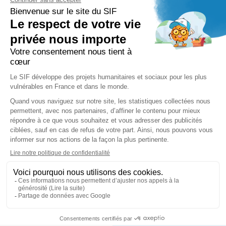
FAQ
PRESSE ET PARTENAIRE
Réduction Fiscale
Contact Presse
Ramadan 2026
Communiqués de Presse
Zakât Al Maal
Actualités Presse
Intérêts Bancaires
Sponsoring et Mécénat
Parrainage Individuel
Waqf
Réseaux sociaux
Copyright © Secours Islamique France - SIF