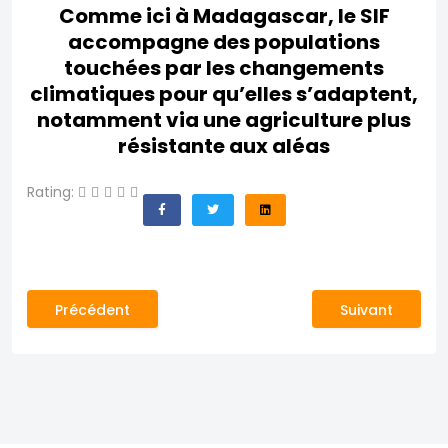
Comme ici à Madagascar, le SIF
accompagne des populations
touchées par les changements
climatiques pour qu’elles s’adaptent,
notamment via une agriculture plus
résistante aux aléas
Rating:
Article précédent : Revue des donateurs
Article suivant
Précédent
Suivant