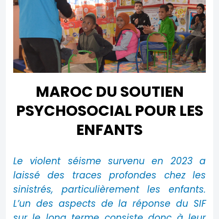
MAROC
DU SOUTIEN
PSYCHOSOCIAL POUR LES
ENFANTS
Le violent séisme survenu en 2023 a
laissé des traces profondes chez les
sinistrés, particulièrement les enfants.
L’un des aspects de la réponse du SIF
sur le long terme consiste donc à leur