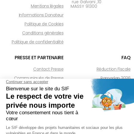
10, rue Galvani
Mentions légales
91300 MASSY
Informations Donateur
Politique de Cookies
Conditions générales
Politique de confidentialité
PRESSE ET PARTENAIRE
FAQ
Contact Presse
Réduction Fiscale
Communiqués de Presse
Ramadan 2026
Actualités Presse
Zakât Al Maal
Sponsoring et Mécénat
Intérêts Bancaires
Parrainage Individuel
Waqf
Réseaux sociaux